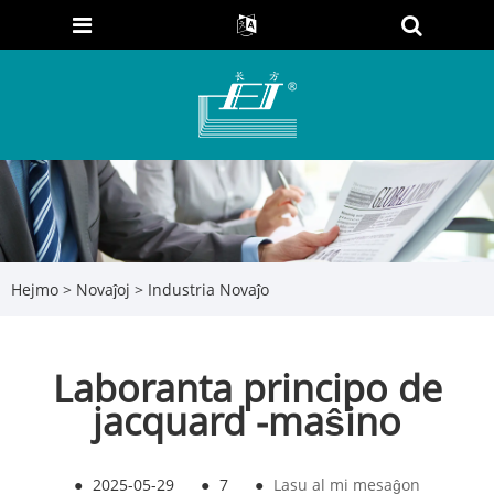
Hejmo
>
Novaĵoj
>
Industria Novaĵo
Laboranta principo de
jacquard -maŝino
●
2025-05-29
●
7
●
Lasu al mi mesaĝon