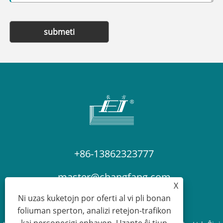
submeti
+86-13862323777
master@changfang.com
X
Ni uzas kuketojn por oferti al vi pli bonan
foliuman sperton, analizi retejon-trafikon