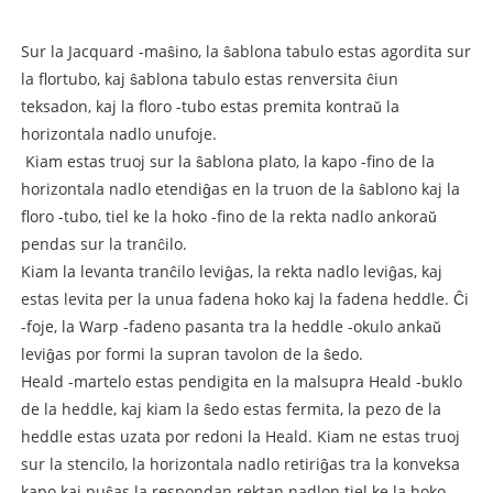
Sur la Jacquard -maŝino
, la ŝablona tabulo estas agordita sur
la flortubo, kaj ŝablona tabulo estas renversita ĉiun
teksadon, kaj la floro -tubo estas premita kontraŭ la
horizontala nadlo unufoje.
Kiam estas truoj sur la ŝablona plato, la kapo -fino de la
horizontala nadlo etendiĝas en la truon de la ŝablono kaj la
floro -tubo, tiel ke la hoko -fino de la rekta nadlo ankoraŭ
pendas sur la tranĉilo.
Kiam la levanta tranĉilo leviĝas, la rekta nadlo leviĝas, kaj
estas levita per la unua fadena hoko kaj la fadena heddle. Ĉi
-foje, la Warp -fadeno pasanta tra la heddle -okulo ankaŭ
leviĝas por formi la supran tavolon de la ŝedo.
Heald -martelo estas pendigita en la malsupra Heald -buklo
de la heddle, kaj kiam la ŝedo estas fermita, la pezo de la
heddle estas uzata por redoni la Heald. Kiam ne estas truoj
sur la stencilo, la horizontala nadlo retiriĝas tra la konveksa
kapo kaj puŝas la respondan rektan nadlon tiel ke la hoko -