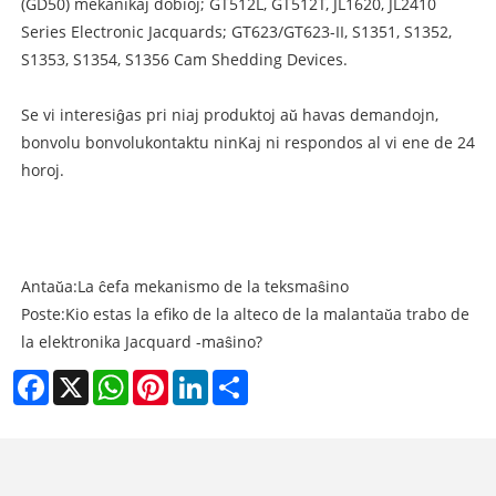
(GD50) mekanikaj dobioj; GT512L, GT512T, JL1620, JL2410
Series Electronic Jacquards; GT623/GT623-II, S1351, S1352,
S1353, S1354, S1356 Cam Shedding Devices.
Se vi interesiĝas pri niaj produktoj aŭ havas demandojn,
bonvolu bonvolu
kontaktu nin
Kaj ni respondos al vi ene de 24
horoj.
Antaŭa:
La ĉefa mekanismo de la teksmaŝino
Poste:
Kio estas la efiko de la alteco de la malantaŭa trabo de
la elektronika Jacquard -maŝino?
Facebook
X
WhatsApp
Pinterest
LinkedIn
Share