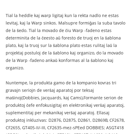
Tial la heddle kaj warp ligitaj kun la rekta nadlo ne estas
levitaj, kaj la Warp sinkos. Malsupre formiĝas la suba tavolo
de la ŝedo. Tial la movado de ĉiu Warp -fadeno estas
determinita de la ĉeesto aŭ foresto de truoj en la ŝablona
plato, kaj la truoj sur la ŝablona plato estas rulitaj laŭ la
projektaj postuloj de la ŝablono kaj organizo, do la movado
de la Warp -fadeno ankaŭ konformas al la ŝablono kaj
organizo.
Nuntempe, la produkta gamo de la kompanio kovras tri
gravajn seriojn de verŝaj aparatoj por teksaj
maŝinoj
(Dobbies, Jacquards, kaj Cams),
Formante serion de
produktoj ĉefe enfokusigitaj en elektronikaj verŝaj aparatoj,
suplementitaj per mekanikaj verŝaj aparatoj. Ellasaj
produktoj inkluzivas: D2876, D2875, D2861, D2869B, CF2678,
CF2655, GT405-II/-III, CF2635-mez-sPEed DOBBIES; ASGT418