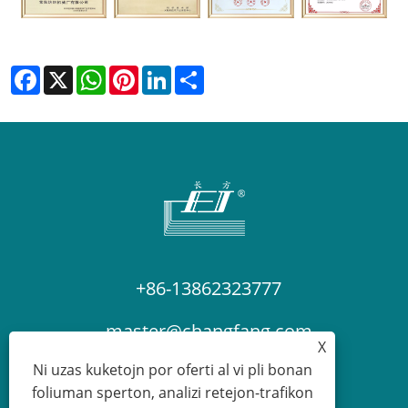
Facebook
X
WhatsApp
Pinterest
LinkedIn
Share
+86-13862323777
master@changfang.com
X
Ni uzas kuketojn por oferti al vi pli bonan
foliuman sperton, analizi retejon-trafikon